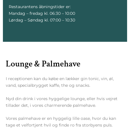
Restaurantens åbningstider er:
Mandag – fredag kl. 06:30 – 10:00
Lørdag – Søndag kl. 07:00 – 10:30
Lounge & Palmehave
I receptionen kan du købe en lækker gin tonic, vin, øl,
vand, specialbrygget kaffe, the og snacks.
Nyd din drink i vores hyggelige lounge, eller hvis vejret
tillader det, i vores charmerende palmehave.
Vores palmehave er en hyggelig lille oase, hvor du kan
tage et velfortjent hvil og finde ro fra storbyens puls.