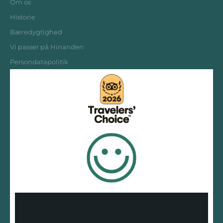
Om os
Historie
Bæredygtighed
Vi passer på Hinanden
Persondatapolitik