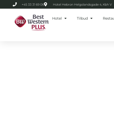
Gå
+45 33 31 69 06
Hotel Hebron Helgolandsgade 4, Kbh V
til
indholdet
Hotel
Tilbud
Resta