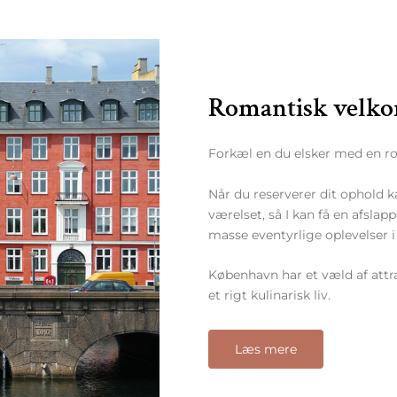
Romantisk velko
Forkæl en du elsker med en ro
Når du reserverer dit ophold ka
værelset, så I kan få en afslap
masse eventyrlige oplevelser 
København har et væld af att
et rigt kulinarisk liv.
Læs mere