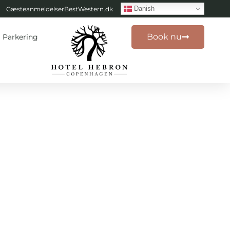
Danish
Gæsteanmeldelser
BestWestern.dk
Book nu
Parkering