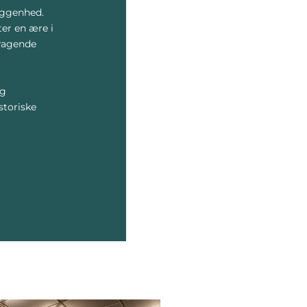
liggenhed.
ter en ære i
mragende
og
storiske